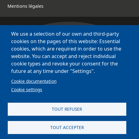
Mentions légales
We use a selection of our own and third-party
Bretagne Culture Diversité
cookies on the pages of this website: Essential
des sites variés !
cookies, which are required in order to use the
website. You can accept and reject individual
Sites
BCD
cookie types and revoke your consent for the
Bazhvalan
future at any time under "Settings".
Bécédia
Cookie documentation
BED
Cookie settings
PCI
Bretania
TOUT REFUSER
TOUT ACCEPTER
site réalisé par
Astraga