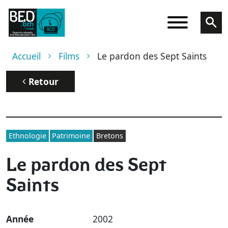
Aller au contenu principal
Fil d'Ariane
Accueil
Films
Le pardon des Sept Saints
Retour
Ethnologie
Patrimoine
Bretons
Le pardon des Sept
Saints
Année
2002