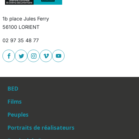
1b place Jules Ferry
56100 LORIENT
02 97 35 48 77
BED
Films
Peuples
Main navigation
Portraits de réalisateurs