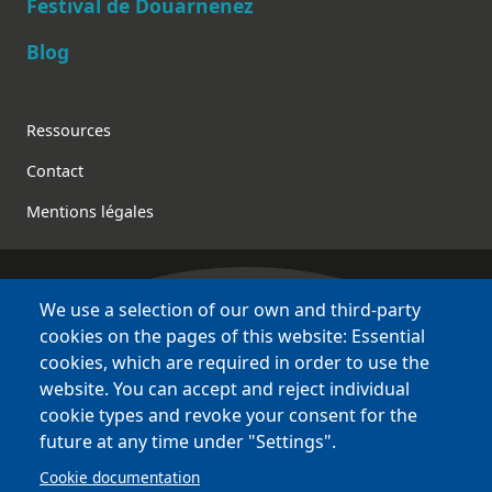
Festival de Douarnenez
Blog
Footer
Ressources
Contact
Mentions légales
We use a selection of our own and third-party
Bretagne Culture Diversité
cookies on the pages of this website: Essential
des sites variés !
cookies, which are required in order to use the
website. You can accept and reject individual
Sites
BCD
cookie types and revoke your consent for the
Bazhvalan
future at any time under "Settings".
Bécédia
Cookie documentation
BED