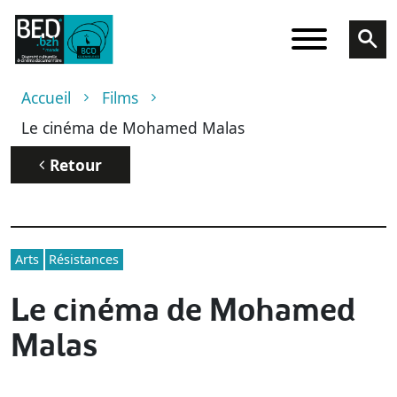
Aller au contenu principal
Fil d'Ariane
Accueil
Films
Le cinéma de Mohamed Malas
Retour
Arts
Résistances
Le cinéma de Mohamed
Malas