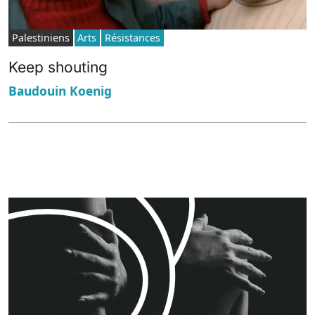
Palestiniens
Arts
Résistances
Keep shouting
Baudouin Koenig