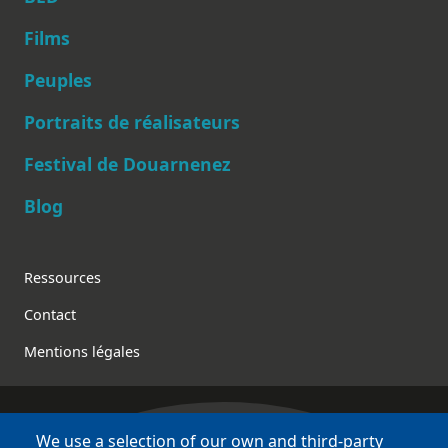
Films
Peuples
Main navigation
Portraits de réalisateurs
Festival de Douarnenez
Blog
Footer
Ressources
Contact
Mentions légales
We use a selection of our own and third-party
Bretagne Culture Diversité