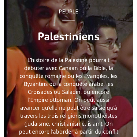
PEUPLE
Palestiniens
L’histoire de la Palestine pourrait
débuter avec Canaan ou la Bible, la
conquête romaine ou les Evangiles, les
Byzantins ou la conquête arabe, les
Croisades ou Saladin, ou encore
l’Empire ottoman. On peut aussi
avancer qu’elle ne peut être saisie qu’à
travers les trois religions monothéistes
(judaïsme, christianisme, islam). On
peut encore l’aborder à partir du conflit