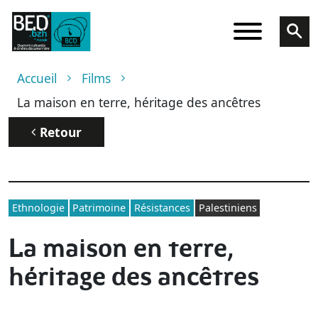
Aller au contenu principal
Fil d'Ariane
Accueil
Films
La maison en terre, héritage des ancêtres
Retour
Ethnologie
Patrimoine
Résistances
Palestiniens
La maison en terre,
héritage des ancêtres