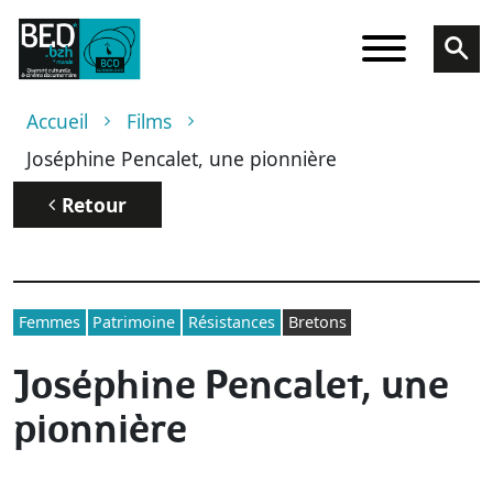
Aller au contenu principal
Fil d'Ariane
Accueil
Films
Joséphine Pencalet, une pionnière
Retour
Femmes
Patrimoine
Résistances
Bretons
Joséphine Pencalet, une
pionnière