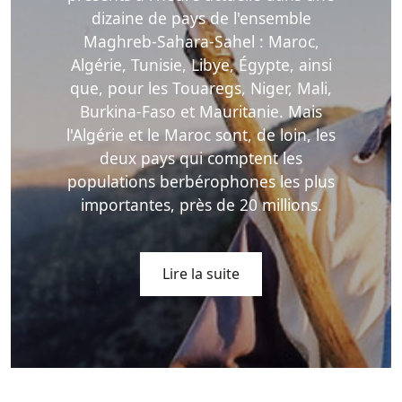
dizaine de pays de l'ensemble
Maghreb-Sahara-Sahel : Maroc,
Algérie, Tunisie, Libye, Égypte, ainsi
que, pour les Touaregs, Niger, Mali,
Burkina-Faso et Mauritanie. Mais
l'Algérie et le Maroc sont, de loin, les
deux pays qui comptent les
populations berbérophones les plus
importantes, près de 20 millions.
Lire la suite