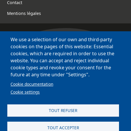
Contact
Mentions légales
We use a selection of our own and third-party
Bretagne Culture Diversité
cookies on the pages of this website: Essential
des sites variés !
cookies, which are required in order to use the
website. You can accept and reject individual
Sites
BCD
cookie types and revoke your consent for the
Bazhvalan
future at any time under "Settings".
Bécédia
Cookie documentation
BED
Cookie settings
PCI
Bretania
TOUT REFUSER
TOUT ACCEPTER
site réalisé par
Astraga