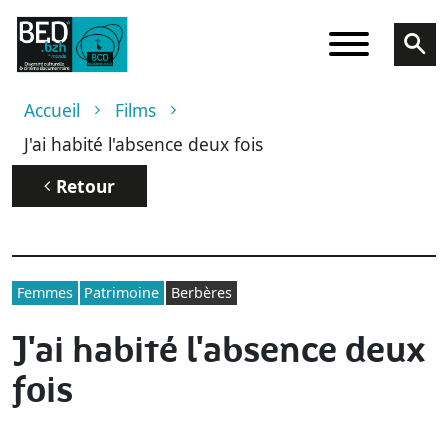
Aller au contenu principal
Fil d'Ariane
Accueil
Films
J'ai habité l'absence deux fois
Retour
Femmes
Patrimoine
Berbères
J'ai habité l'absence deux
fois