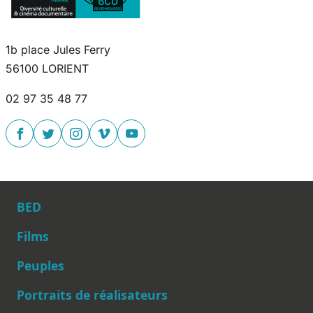
1b place Jules Ferry
56100 LORIENT
02 97 35 48 77
BED
Films
Peuples
Main navigation
Portraits de réalisateurs