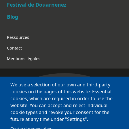
Festival de Douarnenez
Blog
Footer
Ressources
Contact
Mentions légales
We use a selection of our own and third-party
Bretagne Culture Diversité
cookies on the pages of this website: Essential
des sites variés !
cookies, which are required in order to use the
website. You can accept and reject individual
Sites
BCD
cookie types and revoke your consent for the
Bazhvalan
future at any time under "Settings".
Bécédia
Cookie documentation