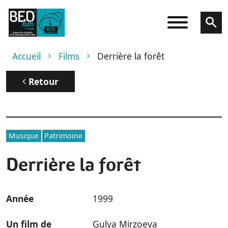
Aller au contenu principal
Fil d'Ariane
Accueil
Films
Derrière la forêt
Retour
Musique
Patrimoine
Derrière la forêt
Année
1999
Un film de
Gulya Mirzoeva