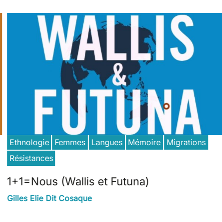
Ethnologie
Femmes
Langues
Mémoire
Migrations
Résistances
1+1=Nous (Wallis et Futuna)
Gilles Elie Dit Cosaque