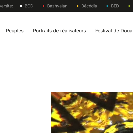
Sites
ersité:
BCD
Bazhvalan
Bécédia
BED
Peuples
Portraits de réalisateurs
Festival de Dou
vigation fr