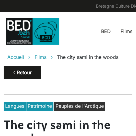
Aller au contenu principal
Bretagne Culture Div
BED
Films
Main na
Fil d'Ariane
Accueil
Films
The city sami in the woods
Retour
Langues
Patrimoine
Peuples de l'Arctique
The city sami in the