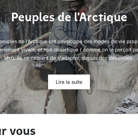
Peuples de l'Arctique
peuples de l’Arctique ont développé des modes de vie prop
onnement vivant, et non désertique ( comme on le perçoit pa
tort). Ils ne cessent de s'adapter, depuis des décennies.
Lire la suite
r vous