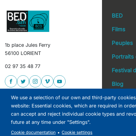
BED
Films
Peuples
1b place Jules Ferry
Main 
56100 LORIENT
Portraits
02 97 35 48 77
Festival
Blog
We use a selection of our own and third-party cookies
website: Essential cookies, which are required in orde
can accept and reject individual cookie types and rev
future at any time under "Settings".
site réalisé par
Astraga
Cookie documentation
Cookie settings