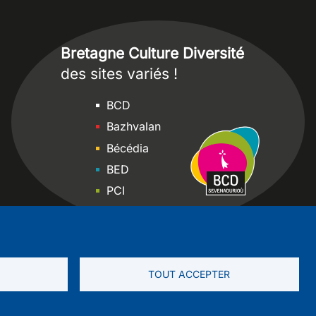
Bretagne Culture Diversité
des sites variés !
Sites
BCD
Bazhvalan
Bécédia
BED
PCI
Bretania
TOUT ACCEPTER