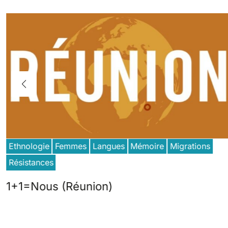
Ethnologie
Femmes
Langues
Mémoire
Migrations
Résistances
1+1=Nous (Réunion)