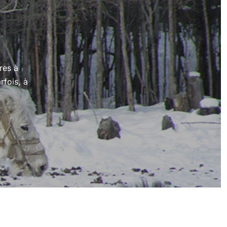
res à
rfois, à