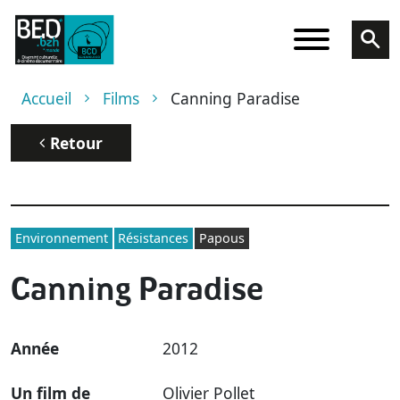
Aller au contenu principal
Fil d'Ariane
Accueil
Films
Canning Paradise
Retour
Environnement
Résistances
Papous
Canning Paradise
Année
2012
Un film de
Olivier Pollet