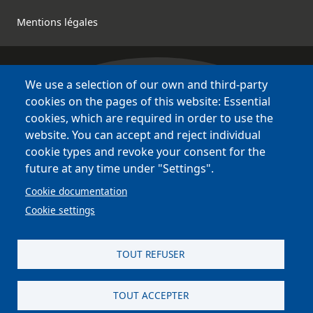
Mentions légales
We use a selection of our own and third-party
Bretagne Culture Diversité
cookies on the pages of this website: Essential
des sites variés !
cookies, which are required in order to use the
website. You can accept and reject individual
Sites
BCD
cookie types and revoke your consent for the
Bazhvalan
future at any time under "Settings".
Bécédia
Cookie documentation
BED
Cookie settings
PCI
Bretania
TOUT REFUSER
TOUT ACCEPTER
site réalisé par
Astraga