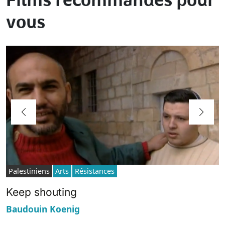
Films recommandés pour
vous
Palestiniens
Arts
Résistances
Keep shouting
Baudouin Koenig