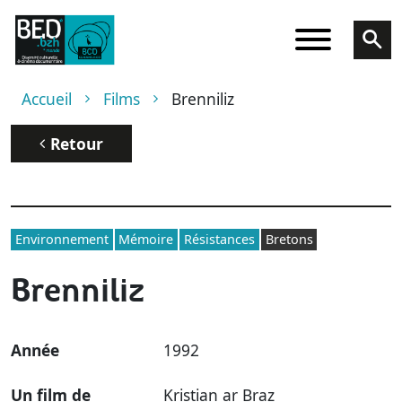
Aller au contenu principal
Fil d'Ariane
Accueil
Films
Brenniliz
Retour
Environnement
Mémoire
Résistances
Bretons
Brenniliz
Année
1992
Un film de
Kristian ar Braz