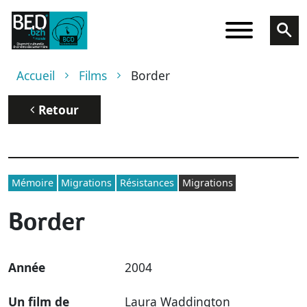
Aller au contenu principal
Fil d'Ariane
Accueil
Films
Border
Retour
Mémoire
Migrations
Résistances
Migrations
Border
Année
2004
Un film de
Laura Waddington