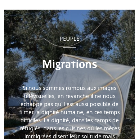
PEUPLE
Migrations
Si nous sommes rompus aux images
télévisuelles, en revanche il ne nous
échappe pas qu’il est aussi possible de
filmer la dignité humaine, en ces temps
difficiles. La dignité, dans les camps de
réfugiés, dans les cuisines où les mères
immigrées disent leur solitude mais