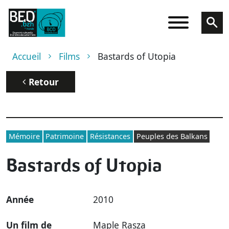
Aller au contenu principal
Fil d'Ariane
Accueil
Films
Bastards of Utopia
Retour
Mémoire
Patrimoine
Résistances
Peuples des Balkans
Bastards of Utopia
Année
2010
Un film de
Maple Rasza