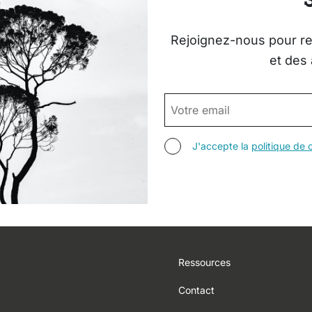
Rejoignez-nous pour rec
et des 
EMAIL
AGREE TERMS
J'accepte la
politique de c
Footer
Ressources
Contact