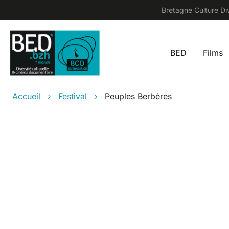
Aller au contenu principal
Bretagne Culture Div
BED
Films
Main na
Fil d'Ariane
Accueil
Festival
Peuples Berbères