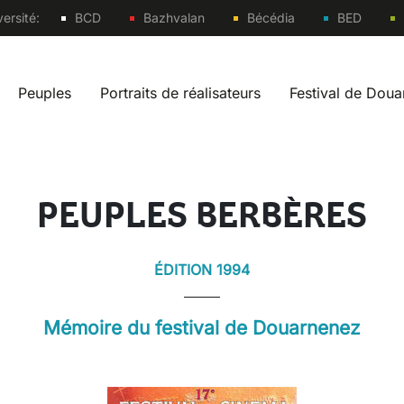
Sites
ersité:
BCD
Bazhvalan
Bécédia
BED
Peuples
Portraits de réalisateurs
Festival de Dou
vigation fr
PEUPLES BERBÈRES
ÉDITION 1994
Mémoire du festival de Douarnenez