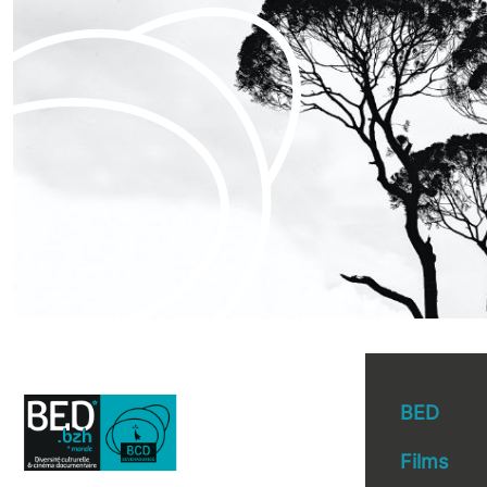
BED
Films