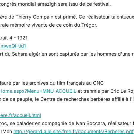
 congrès mondial amazigh sera issu de ce festival.
ière
de Thierry Compain est primé. Ce réalisateur talentueu
 vraie mémoire vivante de ce coin du Trégor.
ait 4 - 1921
=mwxQI-tid1
du Sahara algérien sont capturés par les hommes d'une rein
estauré par les archives du film français au CNC
cnc/Home.aspx?Menu=MNU_ACCUEIL
et tranmis par Eric Le Ro
de ce peuple, le Centre de recherches berbères affilié à l'
re.fr/accueil.html
roc, se balader en compagnie de Ivan Boccara, réalisateur 
 ArMen
http://gerard.alle.site.free.fr/documents/Berberes.pdf