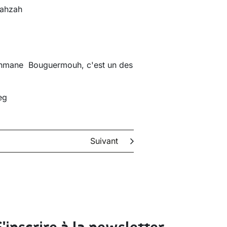
 Zahzah
ahmane Bouguermouh, c'est un des
eg
Suivant