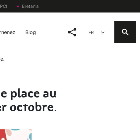
PCI
Bretania
social menu
Select your language
arnenez
Blog
e.
ge place au
r octobre.