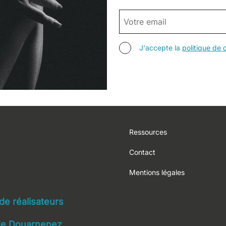
EMAIL
AGREE TERMS
J'accepte la
politique de c
Footer
Ressources
Contact
Mentions légales
navigation
 de réalisateurs
 de Douarnenez