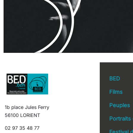
BED
Films
Peuples
1b place Jules Ferry
Main 
56100 LORIENT
Portraits
02 97 35 48 77
Festival