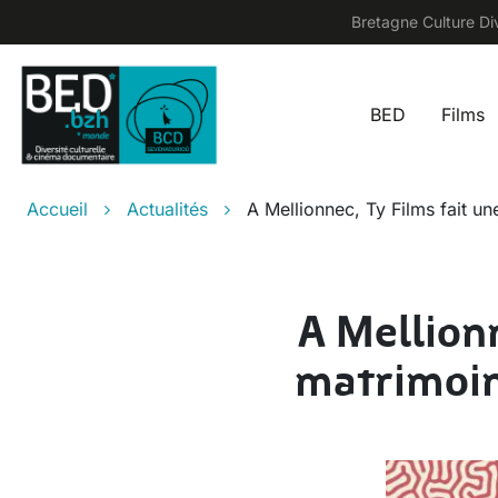
Aller au contenu principal
Bretagne Culture Div
BED
Films
Main na
Fil d'Ariane
Accueil
Actualités
A Mellionnec, Ty Films fait u
A Mellionn
matrimoin