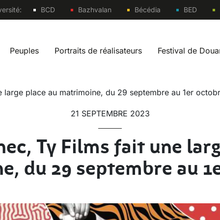
Sites
ersité:
BCD
Bazhvalan
Bécédia
BED
Peuples
Portraits de réalisateurs
Festival de Dou
vigation fr
ne large place au matrimoine, du 29 septembre au 1er octobr
21 SEPTEMBRE 2023
ec, Ty Films fait une lar
e, du 29 septembre au 1e