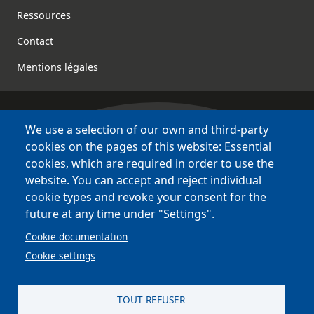
Footer
Ressources
Contact
Mentions légales
We use a selection of our own and third-party
Bretagne Culture Diversité
cookies on the pages of this website: Essential
des sites variés !
cookies, which are required in order to use the
website. You can accept and reject individual
Sites
BCD
cookie types and revoke your consent for the
Bazhvalan
future at any time under "Settings".
Bécédia
Cookie documentation
BED
Cookie settings
PCI
Bretania
TOUT REFUSER