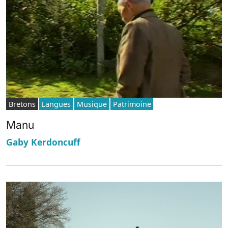
Bretons
Langues
Musique
Patrimoine
Manu
Gaby Kerdoncuff