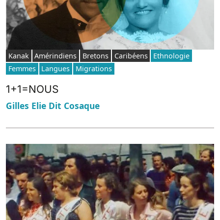
Kanak
Amérindiens
Bretons
Caribéens
Ethnologie
Femmes
Langues
Migrations
1+1=NOUS
Gilles Elie Dit Cosaque