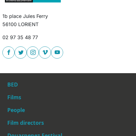
1b place Jules Ferry
56100 LORIENT
02 97 35 48 77
BED
Films
People
Main navigation
Film directors
Douarnenez Festival