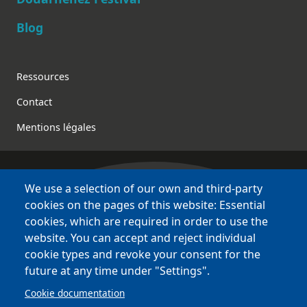
Blog
Footer
Ressources
Contact
Mentions légales
We use a selection of our own and third-party
Bretagne Culture Diversité
cookies on the pages of this website: Essential
various websites !
cookies, which are required in order to use the
website. You can accept and reject individual
Sites
BCD
cookie types and revoke your consent for the
Bazhvalan
future at any time under "Settings".
Bécédia
Cookie documentation
BED