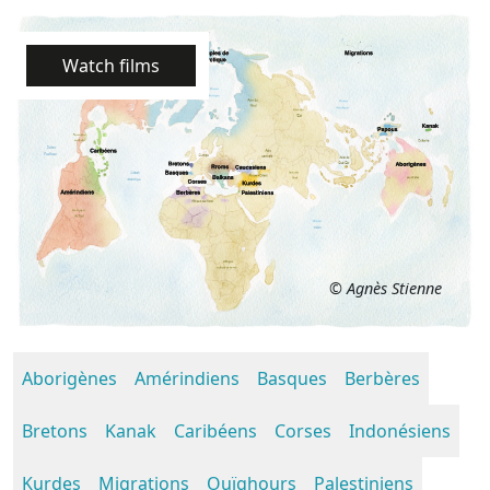
Watch films
© Agnès Stienne
Aborigènes
Amérindiens
Basques
Berbères
Bretons
Kanak
Caribéens
Corses
Indonésiens
Kurdes
Migrations
Ouïghours
Palestiniens