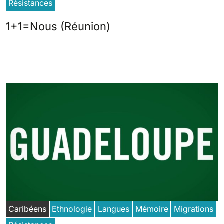
Résistances
1+1=Nous (Réunion)
Caribéens
Ethnologie
Langues
Mémoire
Migrations