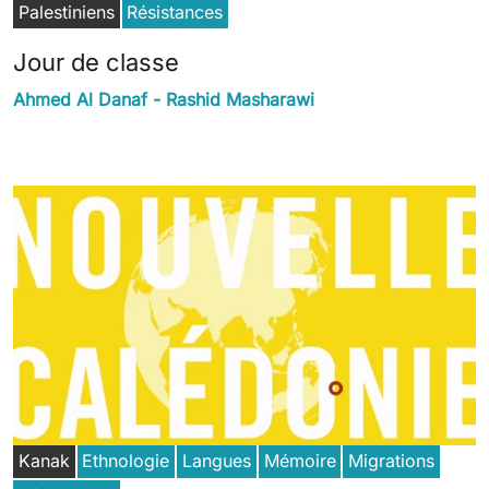
Palestiniens
Résistances
Jour de classe
Ahmed Al Danaf - Rashid Masharawi
Kanak
Ethnologie
Langues
Mémoire
Migrations