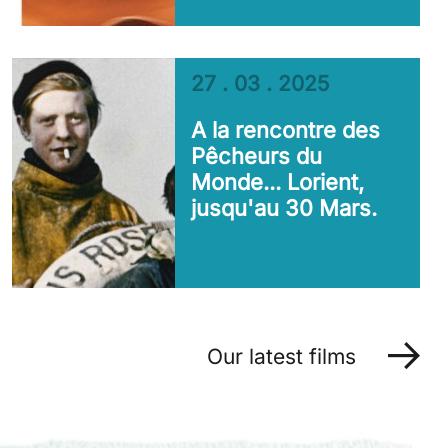
27 . 03 . 2025
A la rencontre des
Pêcheurs du
Monde... Lorient,
jusqu'au 30 Mars.
Our latest films