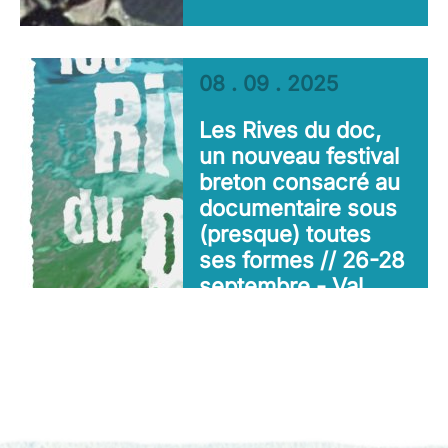
08 . 09 . 2025
Les Rives du doc,
un nouveau festival
breton consacré au
documentaire sous
(presque) toutes
ses formes // 26-28
septembre - Val
D’Oust (56)