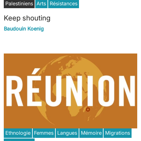
Palestiniens
Arts
Résistances
Keep shouting
Baudouin Koenig
Ethnologie
Femmes
Langues
Mémoire
Migrations