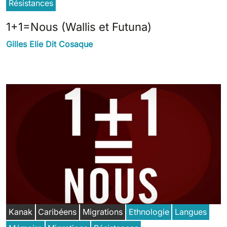
Résistances
1+1=Nous (Wallis et Futuna)
Gilles Elie Dit Cosaque
Kanak
Caribéens
Migrations
Ethnologie
Langues