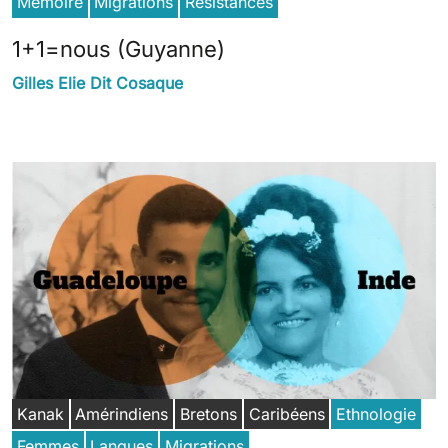
Mémoire
Migrations
Résistances
1+1=nous (Guyanne)
Gilles Elie Dit Cosaque
Kanak
Amérindiens
Bretons
Caribéens
Ethnologie
Femmes
Langues
Migrations