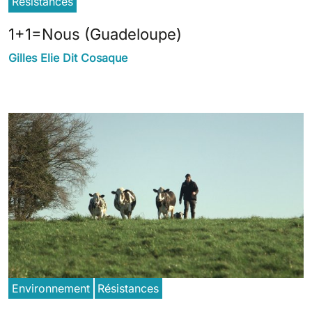
Résistances
1+1=Nous (Guadeloupe)
Gilles Elie Dit Cosaque
Environnement
Résistances