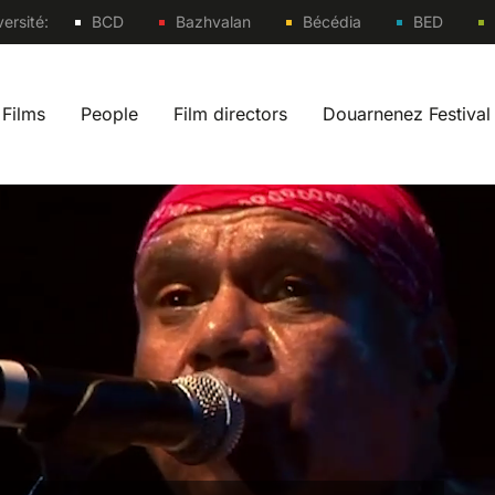
Sites
ersité:
BCD
Bazhvalan
Bécédia
BED
Films
People
Film directors
Douarnenez Festival
 navigation fr