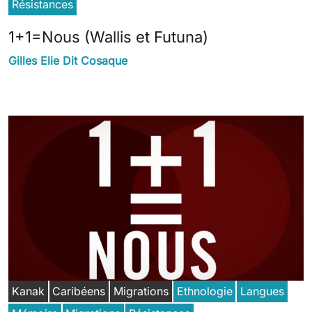
Résistances
1+1=Nous (Wallis et Futuna)
Gilles Elie Dit Cosaque
Kanak
Caribéens
Migrations
Ethnologie
Langues