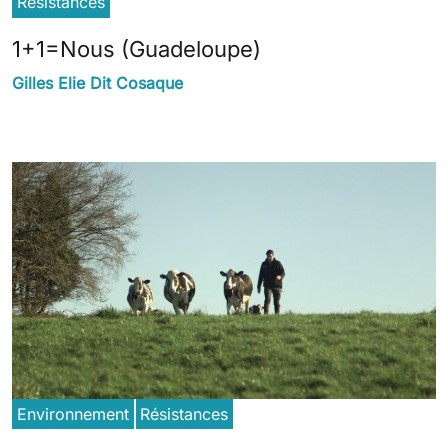
Résistances
1+1=Nous (Guadeloupe)
Gilles Elie Dit Cosaque
Environnement
Résistances