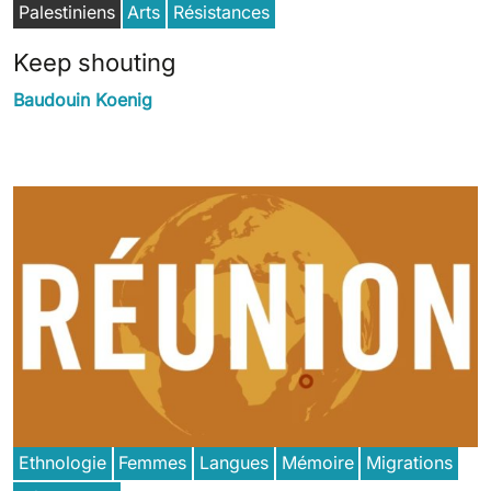
Palestiniens
Arts
Résistances
Keep shouting
Baudouin Koenig
Ethnologie
Femmes
Langues
Mémoire
Migrations