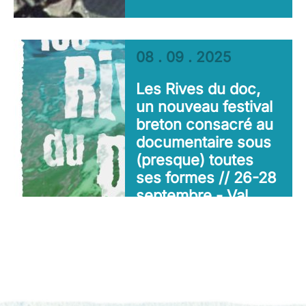
08 . 09 . 2025
Les Rives du doc,
un nouveau festival
breton consacré au
documentaire sous
(presque) toutes
ses formes // 26-28
septembre - Val
D’Oust (56)