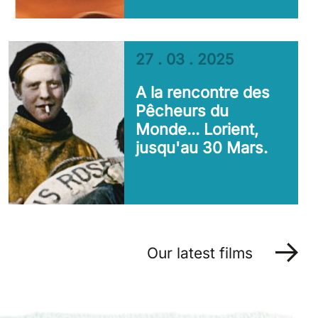
27 . 03 . 2025
A la rencontre des
Pêcheurs du
Monde... Lorient,
jusqu'au 30 Mars.
Our latest films