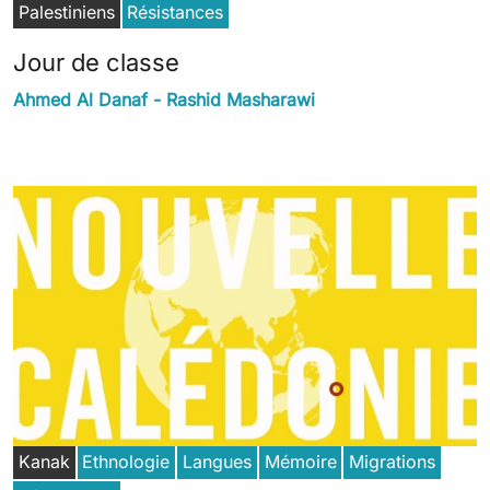
Palestiniens
Résistances
Jour de classe
Ahmed Al Danaf - Rashid Masharawi
Kanak
Ethnologie
Langues
Mémoire
Migrations