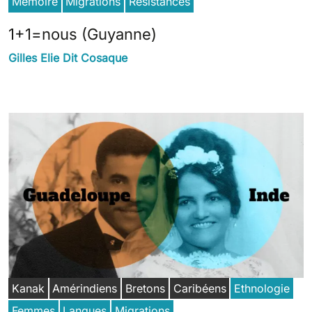
Mémoire
Migrations
Résistances
1+1=nous (Guyanne)
Gilles Elie Dit Cosaque
Kanak
Amérindiens
Bretons
Caribéens
Ethnologie
Femmes
Langues
Migrations