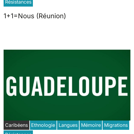
Résistances
1+1=Nous (Réunion)
Caribéens
Ethnologie
Langues
Mémoire
Migrations