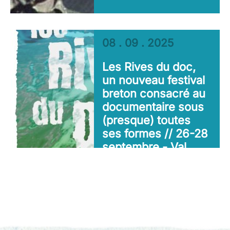
08 . 09 . 2025
Les Rives du doc,
un nouveau festival
breton consacré au
documentaire sous
(presque) toutes
ses formes // 26-28
septembre - Val
D’Oust (56)