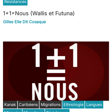
Résistances
1+1=Nous (Wallis et Futuna)
Gilles Elie Dit Cosaque
Kanak
Caribéens
Migrations
Ethnologie
Langues