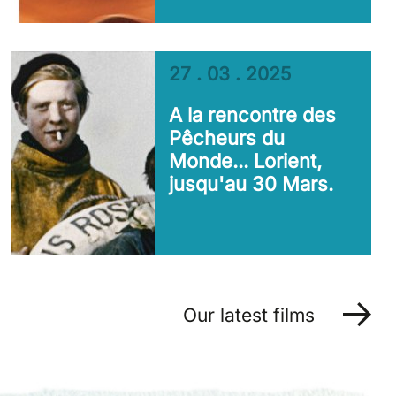
27 . 03 . 2025
A la rencontre des
Pêcheurs du
Monde... Lorient,
jusqu'au 30 Mars.
Our latest films