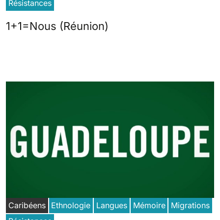
Résistances
1+1=Nous (Réunion)
Caribéens
Ethnologie
Langues
Mémoire
Migrations