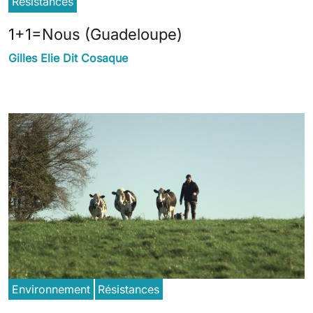
Résistances
1+1=Nous (Guadeloupe)
Gilles Elie Dit Cosaque
Environnement
Résistances