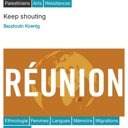
Palestiniens
Arts
Résistances
Keep shouting
Baudouin Koenig
Ethnologie
Femmes
Langues
Mémoire
Migrations