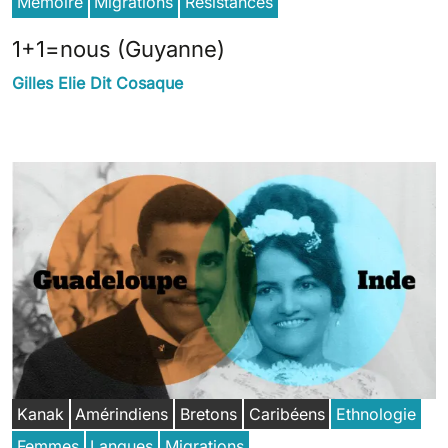
Mémoire
Migrations
Résistances
1+1=nous (Guyanne)
Gilles Elie Dit Cosaque
Kanak
Amérindiens
Bretons
Caribéens
Ethnologie
Femmes
Langues
Migrations