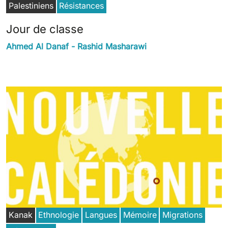
Palestiniens
Résistances
Jour de classe
Ahmed Al Danaf - Rashid Masharawi
Kanak
Ethnologie
Langues
Mémoire
Migrations