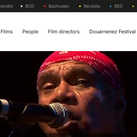
Sites
ersité:
BCD
Bazhvalan
Bécédia
BED
Films
People
Film directors
Douarnenez Festival
 navigation fr