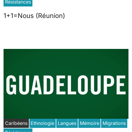
Résistances
1+1=Nous (Réunion)
Caribéens
Ethnologie
Langues
Mémoire
Migrations