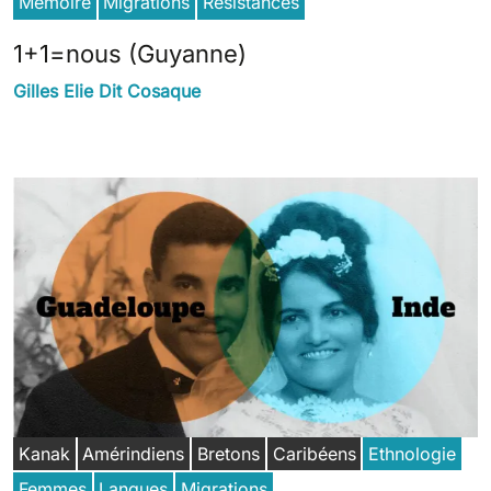
Mémoire
Migrations
Résistances
1+1=nous (Guyanne)
Gilles Elie Dit Cosaque
Kanak
Amérindiens
Bretons
Caribéens
Ethnologie
Femmes
Langues
Migrations