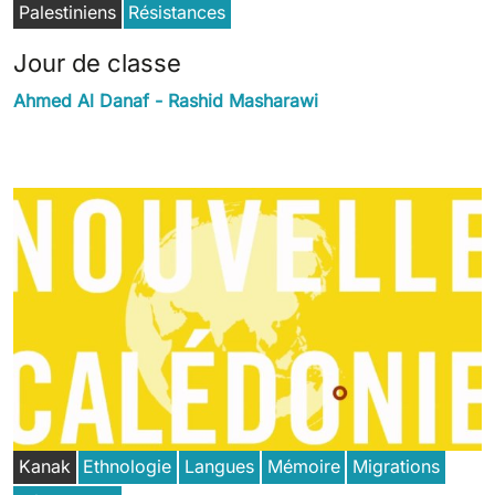
Palestiniens
Résistances
Jour de classe
Ahmed Al Danaf - Rashid Masharawi
Kanak
Ethnologie
Langues
Mémoire
Migrations