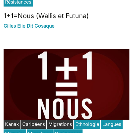
Résistances
1+1=Nous (Wallis et Futuna)
Gilles Elie Dit Cosaque
Kanak
Caribéens
Migrations
Ethnologie
Langues