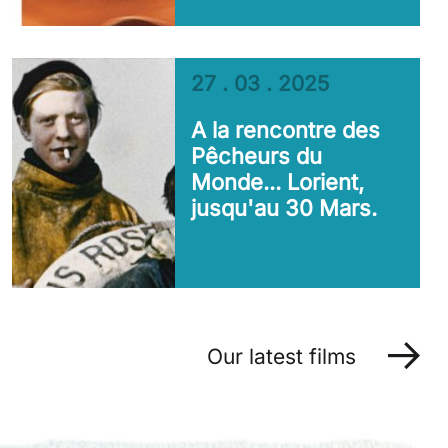
27 . 03 . 2025
A la rencontre des
Pêcheurs du
Monde... Lorient,
jusqu'au 30 Mars.
Our latest films