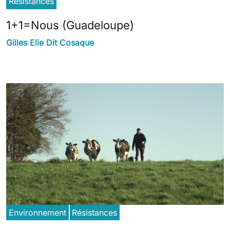
Résistances
1+1=Nous (Guadeloupe)
Gilles Elie Dit Cosaque
Environnement
Résistances