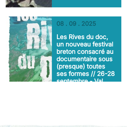
08 . 09 . 2025
Les Rives du doc,
un nouveau festival
breton consacré au
documentaire sous
(presque) toutes
ses formes // 26-28
septembre - Val
D’Oust (56)