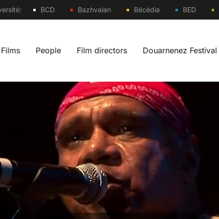
Sites
ersité:
BCD
Bazhvalan
Bécédia
BED
Films
People
Film directors
Douarnenez Festival
 navigation fr