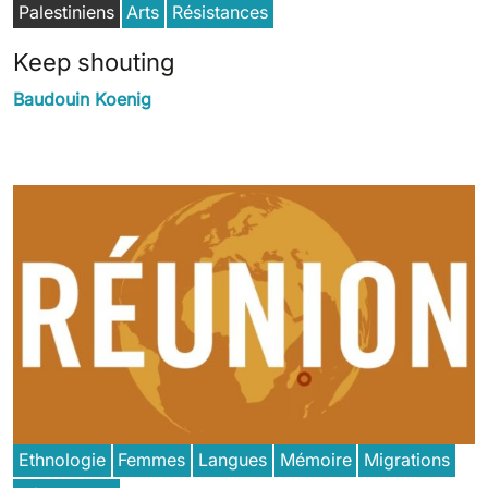
Palestiniens
Arts
Résistances
Keep shouting
Baudouin Koenig
Ethnologie
Femmes
Langues
Mémoire
Migrations