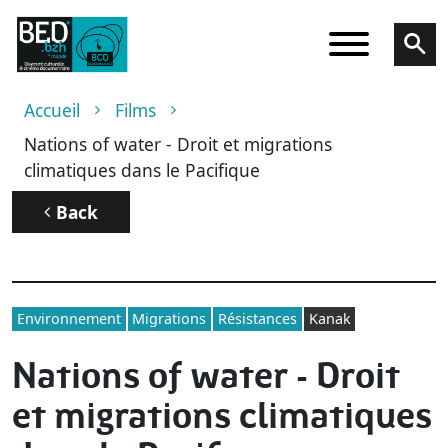
Skip to main content
Breadcrumb
Accueil
Films
Nations of water - Droit et migrations
climatiques dans le Pacifique
Back
Environnement
Migrations
Résistances
Kanak
Nations of water - Droit
et migrations climatiques