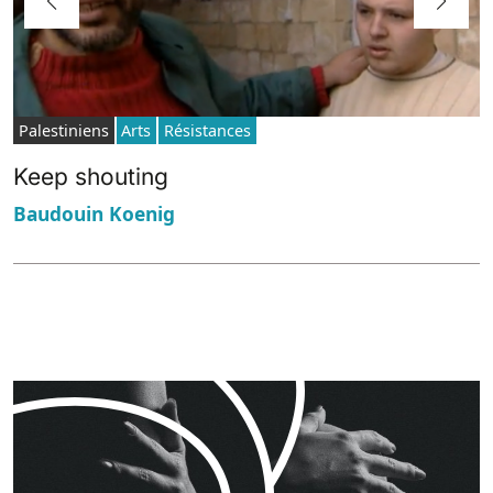
Palestiniens
Arts
Résistances
Keep shouting
Baudouin Koenig