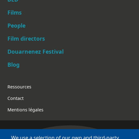
Films
People
Main navigation
Film directors
Douarnenez Festival
Blog
Footer
Ressources
Contact
Mentions légales
We use a selection of our own and third-party