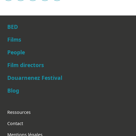
BED
Films
People
Main navigation
Film directors
Douarnenez Festival
Blog
Footer
Ressources
Contact
Mentions légales