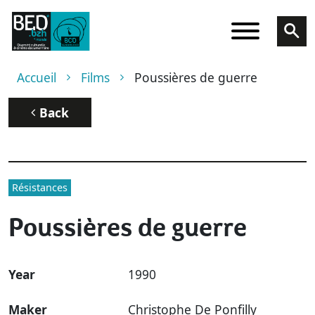
Skip to main content
Breadcrumb
Accueil
Films
Poussières de guerre
Back
Résistances
Poussières de guerre
Year
1990
Maker
Christophe De Ponfilly