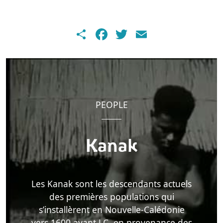
Share
Facebook
Twitter
Email
PEOPLE
Kanak
Les Kanak sont les descendants actuels
des premières populations qui
s’installèrent en Nouvelle-Calédonie
vers 1600 avant J.C. en provenance des