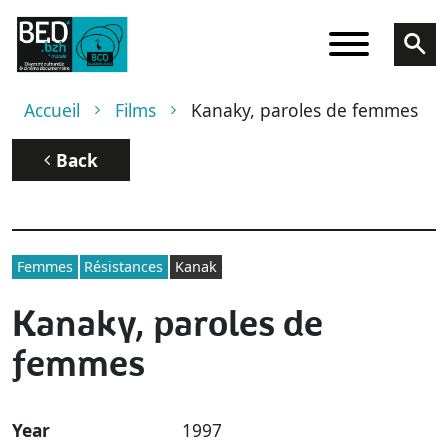
Skip to main content
Breadcrumb
Accueil
Films
Kanaky, paroles de femmes
Back
Femmes
Résistances
Kanak
Kanaky, paroles de
femmes
Year
1997