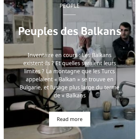
PEOPLE
Peuples des Balkans
Inventaire en cours : Les Balkans
existent-ils ? Et quelles seraient leurs
limites ? La montagne que les Turcs
appelaient « Balkan » se trouve en
Bulgarie, et l’usage plus large du terme
de « Balkans
Read more