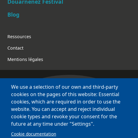
Douarnenez Festival
Blog
Footer
Ressources
Contact
Mentions légales
We use a selection of our own and third-party
Bretagne Culture Diversité
cookies on the pages of this website: Essential
various websites !
cookies, which are required in order to use the
website. You can accept and reject individual
Sites
BCD
cookie types and revoke your consent for the
Bazhvalan
future at any time under "Settings".
Bécédia
Cookie documentation
BED