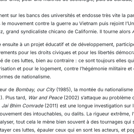
t sur les bancs des universités et endosse très vite la pano
 le mouvement contre la guerre au Vietnam puis rejoint l’Uni
, grand syndicaliste chicano de Californie. Il tourne alors
le ensuite à un projet éducatif et de développement, particip
ements pour les droits civiques et pour les libertés démocr
 de ces luttes, bien au contraire : ce sont toujours elles qui
ation et pour le logement, contre l’hégémonie militaire et c
formes de nationalisme.
cœur de
Bombay, our City
(1985), la montée du nationalisme h
). Plus tard,
War and Peace
(2002) s’attaque au problème
Jai Bhim Comrade
(2011) est une longue investigation sur 
mouvement des intouchables, ou dalits. La rigueur extrême, l
nalyser, tout cela le mène bien souvent à des tournages qui 
tayer ces luttes, épauler ceux qui en sont les acteurs, et po