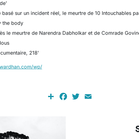
de'
basé sur un incident réel, le meurtre de 10 Intouchables p
y the body
près le meurtre de Narendra Dabholkar et de Comrade Govi
dous
cumentaire, 218'
atwardhan.com/wp/
Share
Facebook
Twitter
Email