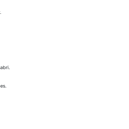
.
abri.
es.