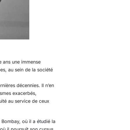
te ans une immense
s, au sein de la société
rnières décennies. Il n’en
lismes exacerbés,
uité au service de ceux
 Bombay, où il a étudié la
où il poursuit son cursus