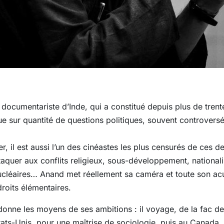
documentariste d’Inde, qui a constitué depuis plus de tren
 sur quantité de questions politiques, souvent controversée
, il est aussi l’un des cinéastes les plus censurés de ces de
taquer aux conflits religieux, sous-développement, nationa
nucléaires… Anand met réellement sa caméra et toute son ac
droits élémentaires.
donne les moyens de ses ambitions : il voyage, de la fac de
États-Unis, pour une maîtrise de sociologie, puis au Canada, 