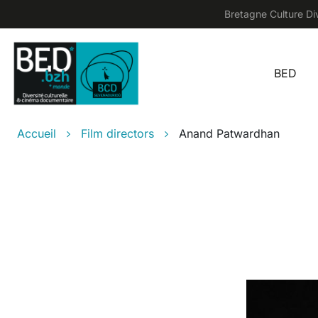
Skip to main content
Bretagne Culture Div
BED
Main
Breadcrumb
Accueil
Film directors
Anand Patwardhan