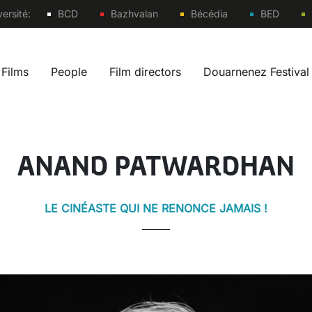
Sites
ersité:
BCD
Bazhvalan
Bécédia
BED
Films
People
Film directors
Douarnenez Festival
 navigation fr
ANAND PATWARDHAN
LE CINÉASTE QUI NE RENONCE JAMAIS !