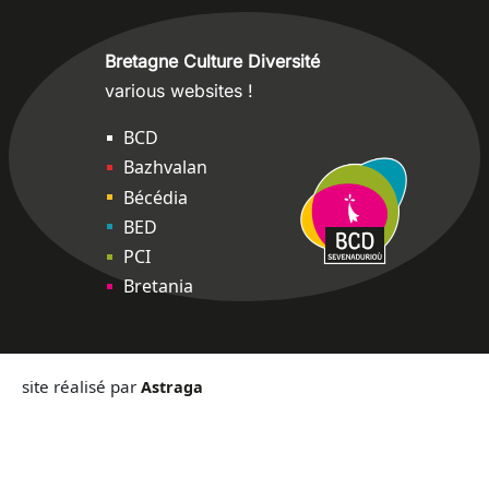
Bretagne Culture Diversité
various websites !
Sites
BCD
Bazhvalan
Bécédia
BED
PCI
Bretania
site réalisé par
Astraga