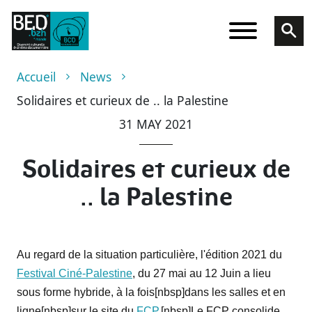
Skip to main content
Breadcrumb
Accueil
News
Solidaires et curieux de .. la Palestine
31 MAY 2021
Solidaires et curieux de
.. la Palestine
Au regard de la situation particulière, l'édition 2021 du
Festival Ciné-Palestine
, du 27 mai au 12 Juin a lieu
sous forme hybride, à la fois[nbsp]dans les salles et en
ligne[nbsp]sur le site du
FCP.
[nbsp]Le FCP consolide