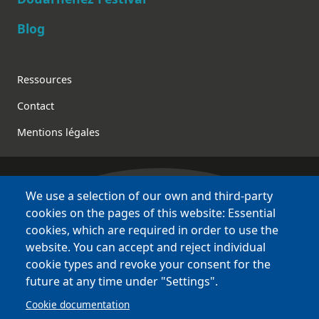
Blog
Footer
Ressources
Contact
Mentions légales
We use a selection of our own and third-party
Bretagne Culture Diversité
cookies on the pages of this website: Essential
various websites !
cookies, which are required in order to use the
website. You can accept and reject individual
Sites
BCD
cookie types and revoke your consent for the
Bazhvalan
future at any time under "Settings".
Bécédia
Cookie documentation
BED