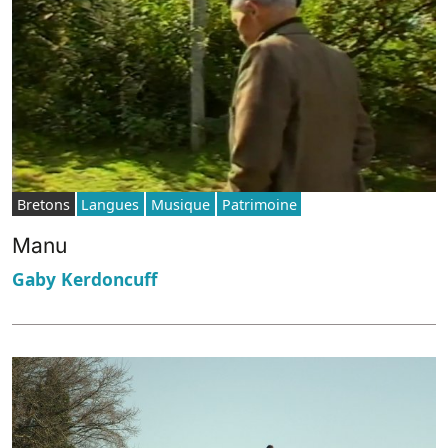
Bretons
Langues
Musique
Patrimoine
Manu
Gaby Kerdoncuff