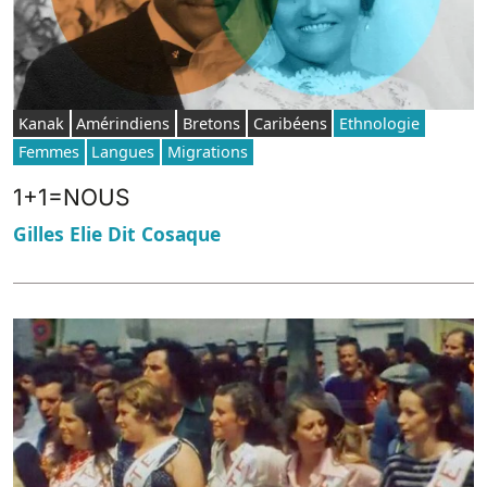
Kanak
Amérindiens
Bretons
Caribéens
Ethnologie
Femmes
Langues
Migrations
1+1=NOUS
Gilles Elie Dit Cosaque