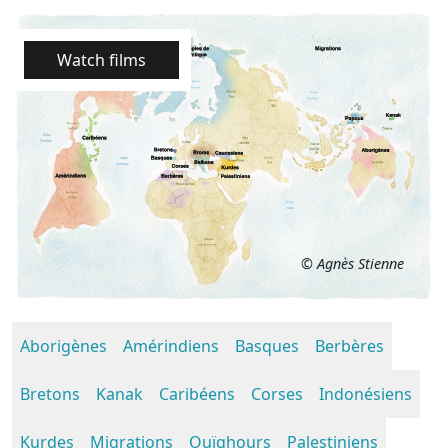
Watch films
© Agnès Stienne
Aborigènes
Amérindiens
Basques
Berbères
Bretons
Kanak
Caribéens
Corses
Indonésiens
Kurdes
Migrations
Ouïghours
Palestiniens