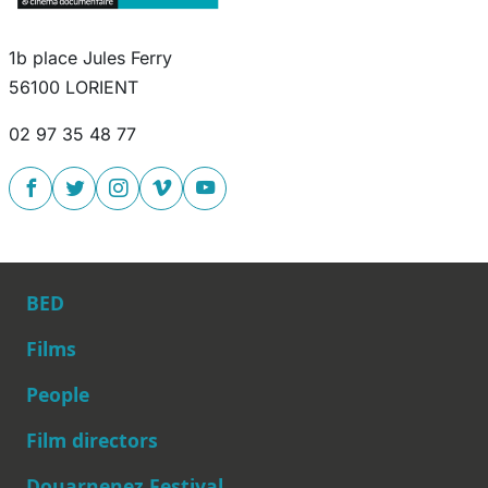
1b place Jules Ferry
56100 LORIENT
02 97 35 48 77
BED
Films
People
Main navigation
Film directors
Douarnenez Festival