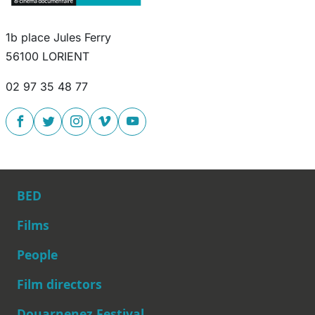
1b place Jules Ferry
56100 LORIENT
02 97 35 48 77
BED
Films
People
Main navigation
Film directors
Douarnenez Festival