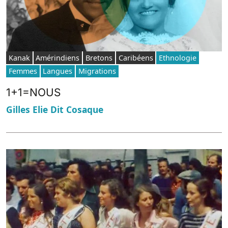
Kanak
Amérindiens
Bretons
Caribéens
Ethnologie
Femmes
Langues
Migrations
1+1=NOUS
Gilles Elie Dit Cosaque