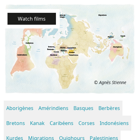
Watch films
© Agnès Stienne
Aborigènes
Amérindiens
Basques
Berbères
Bretons
Kanak
Caribéens
Corses
Indonésiens
Kurdes
Migrations
Ouïghours
Palestiniens