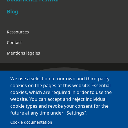
Blog
Footer
Ressources
Contact
Mentions légales
We use a selection of our own and third-party
Bretagne Culture Diversité
cookies on the pages of this website: Essential
various websites !
cookies, which are required in order to use the
website. You can accept and reject individual
Sites
BCD
cookie types and revoke your consent for the
Bazhvalan
future at any time under "Settings".
Bécédia
Cookie documentation
BED