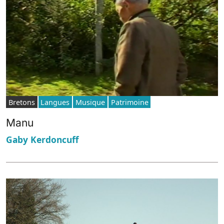
Bretons
Langues
Musique
Patrimoine
Manu
Gaby Kerdoncuff