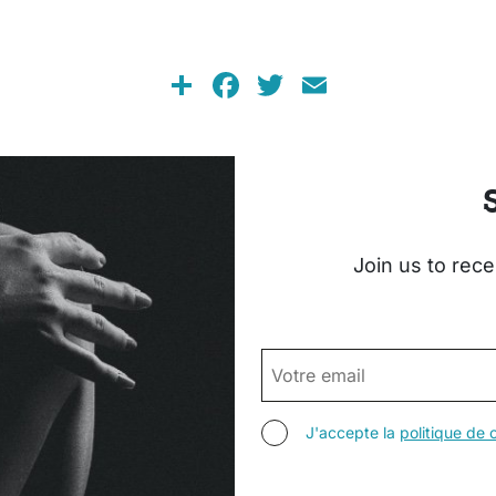
Share
Facebook
Twitter
Email
Join us to rece
EMAIL
AGREE TERMS
J'accepte la
politique de c