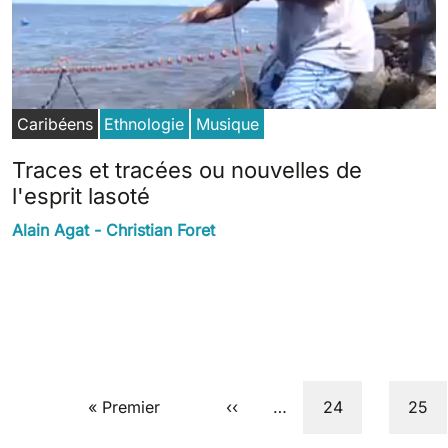
Caribéens
Ethnologie
Musique
Traces et tracées ou nouvelles de
l'esprit lasoté
Alain Agat - Christian Foret
Pagination
First page
Previous page
Page
Page
« Premier
‹‹
…
24
25