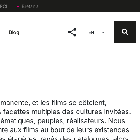
PCI
Bretania
social menu
Select your language
Blog
manente, et les films se côtoient,
 facettes multiples des cultures invitées.
thématiques, peuples, réalisateurs. Nous
te aux films au bout de leurs existences
les étagères, rayés des catalogues, alors