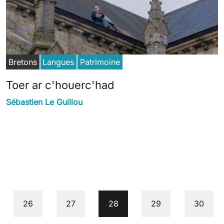
Bretons
Langues
Patrimoine
Toer ar c'houerc'had
Sébastien Le Guillou
Page
Page
Current page
Page
Page
26
27
28
29
30