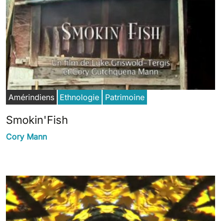
Amérindiens
Ethnologie
Patrimoine
Smokin'Fish
Cory Mann