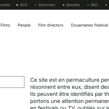
Sites
ersité:
BCD
Bazhvalan
Bécédia
BED
Films
People
Film directors
Douarnenez Festival
 navigation fr
Ce site est en permaculture per
résonnent entre eux, disent des
Ils peuvent être identifiés par 
portons une attention permanen
en festivals ou TV, oubliés sur 