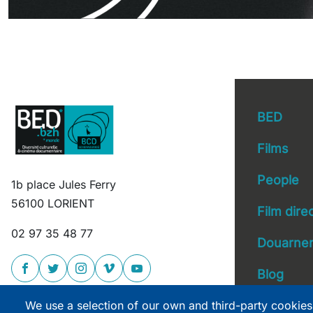
BED
Films
People
1b place Jules Ferry
Main 
56100 LORIENT
Film dire
02 97 35 48 77
Douarnen
Blog
We use a selection of our own and third-party cookies