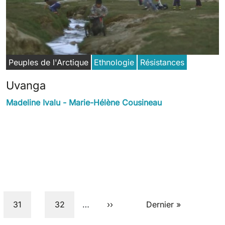
Peuples de l'Arctique
Ethnologie
Résistances
Uvanga
Madeline Ivalu - Marie-Hélène Cousineau
Page
Page
Next page
Last page
31
32
…
››
Dernier »