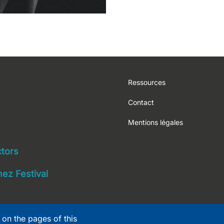
Footer
Ressources
Contact
Mentions légales
navigation
ctors
ez Festival
 on the pages of this