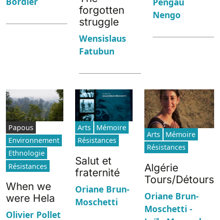
Bordier
Pengau
forgotten
Nengo
struggle
Wensislaus
Fatubun
Papous
Arts
Mémoire
Arts
Mémoire
Environnement
Résistances
Résistances
Ethnologie
Salut et
Résistances
Algérie
fraternité
Tours/Détours
When we
Oriane Brun-
Oriane Brun-
were Hela
Moschetti
Moschetti -
Olivier Pollet