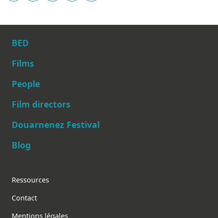
BED
Films
People
Main navigation
Film directors
Douarnenez Festival
Blog
Footer
Ressources
Contact
Mentions légales