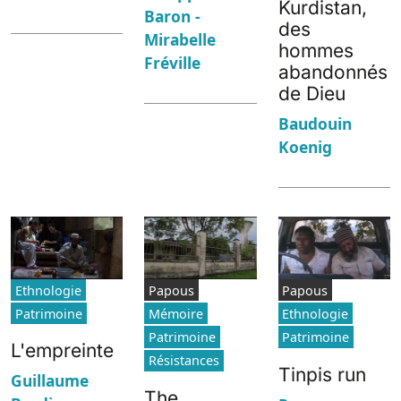
Kurdistan,
Baron -
des
Mirabelle
hommes
Fréville
abandonnés
de Dieu
Baudouin
Koenig
Ethnologie
Papous
Papous
Patrimoine
Mémoire
Ethnologie
Patrimoine
Patrimoine
L'empreinte
Résistances
Tinpis run
Guillaume
The