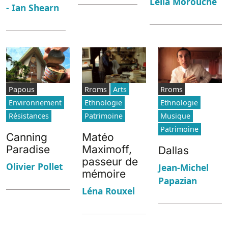
Leïla Morouche
- Ian Shearn
Papous
Rroms
Arts
Rroms
Environnement
Ethnologie
Ethnologie
Résistances
Patrimoine
Musique
Patrimoine
Canning
Matéo
Paradise
Maximoff,
Dallas
passeur de
Olivier Pollet
Jean-Michel
mémoire
Papazian
Léna Rouxel