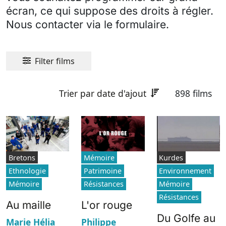
écran, ce qui suppose des droits à régler.
Nous contacter via le formulaire.
Filter films
Trier par date d'ajout
898 films
Bretons
Mémoire
Kurdes
Ethnologie
Patrimoine
Environnement
Mémoire
Résistances
Mémoire
Résistances
Au maille
L'or rouge
Du Golfe au
Marie Hélia
Philippe