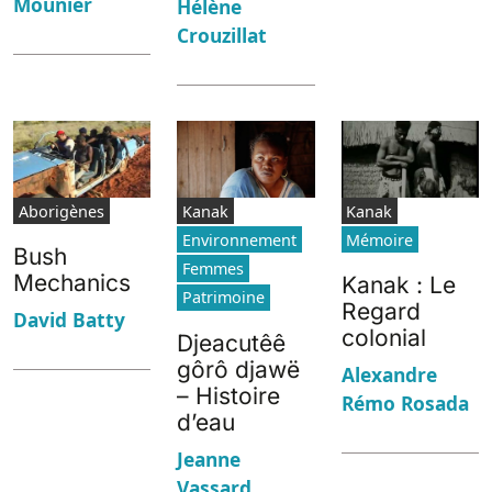
Mounier
Hélène
Crouzillat
Aborigènes
Kanak
Kanak
Environnement
Mémoire
Bush
Femmes
Mechanics
Kanak : Le
Patrimoine
Regard
David Batty
colonial
Djeacutêê
gôrô djawë
Alexandre
– Histoire
Rémo Rosada
d’eau
Jeanne
Vassard