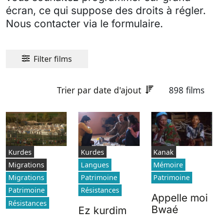
écran, ce qui suppose des droits à régler.
Nous contacter via le formulaire.
Filter films
Trier par date d'ajout
898 films
Kurdes
Kurdes
Kanak
Migrations
Langues
Mémoire
Migrations
Patrimoine
Patrimoine
Patrimoine
Résistances
Appelle moi
Résistances
Bwaé
Ez kurdim