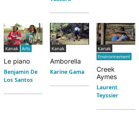
Kanak
Arts
Kanak
Kanak
Environnement
Le piano
Amborella
Creek
Benjamin De
Karine Gama
Aymes
Los Santos
Laurent
Teyssier