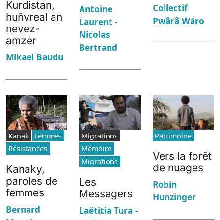
Kurdistan,
Collectif
Antoine
huñvreal an
Pwârâ Wäro
Laurent -
nevez-
Nicolas
amzer
Bertrand
Mikael Baudu
Kanak
Femmes
Migrations
Patrimoine
Résistances
Mémoire
Vers la forêt
Migrations
de nuages
Kanaky,
paroles de
Les
Robin
femmes
Messagers
Hunzinger
Bernard
Laëtitia Tura -