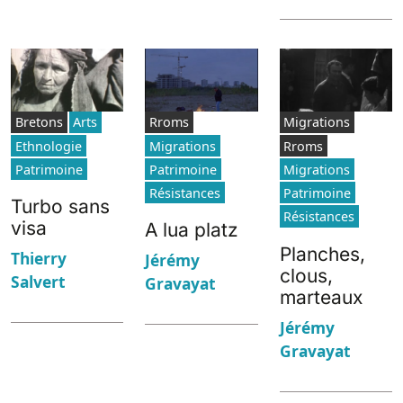
Bretons
Arts
Rroms
Migrations
Ethnologie
Migrations
Rroms
Patrimoine
Patrimoine
Migrations
Résistances
Patrimoine
Turbo sans
Résistances
visa
A lua platz
Planches,
Thierry
Jérémy
clous,
Salvert
Gravayat
marteaux
Jérémy
Gravayat