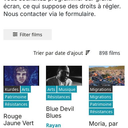
écran, ce qui suppose des droits à régler.
Nous contacter via le formulaire.
Filter films
Trier par date d'ajout
898 films
Kurdes
Arts
Arts
Musique
Migrations
Patrimoine
Résistances
Migrations
Résistances
Patrimoine
Blue Devil
Résistances
Blues
Rouge
Jaune Vert
Moria, par
Rayan