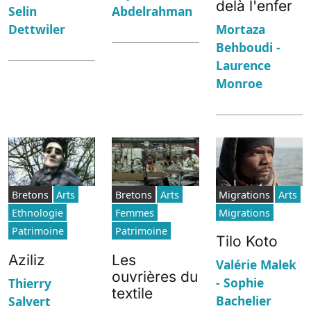
delà l'enfer
Abdelrahman
Selin
Dettwiler
Mortaza
Behboudi -
Laurence
Monroe
Bretons
Arts
Bretons
Arts
Migrations
Arts
Ethnologie
Femmes
Migrations
Patrimoine
Patrimoine
Tilo Koto
Aziliz
Les
Valérie Malek
ouvrières du
- Sophie
Thierry
textile
Bachelier
Salvert