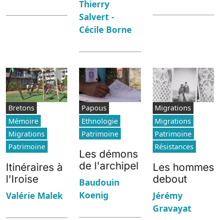
Thierry
Salvert -
Cécile Borne
Bretons
Papous
Migrations
Mémoire
Ethnologie
Migrations
Migrations
Patrimoine
Patrimoine
Patrimoine
Résistances
Les démons
de l'archipel
Itinéraires à
Les hommes
l'Iroise
debout
Baudouin
Koenig
Valérie Malek
Jérémy
Gravayat