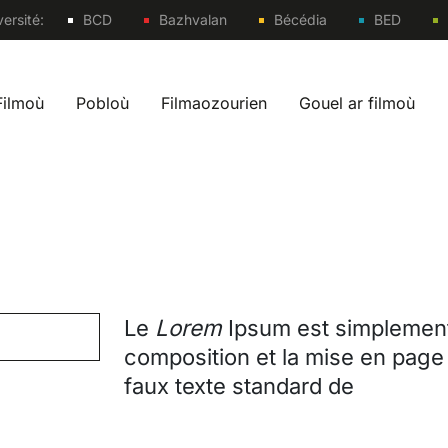
Sites
ersité:
BCD
Bazhvalan
Bécédia
BED
Filmoù
Pobloù
Filmaozourien
Gouel ar filmoù
 navigation br
Le
Lorem
Ipsum est simplement
composition et la mise en page
faux texte standard de