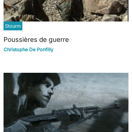
Stourm
Poussières de guerre
Christophe De Ponfilly