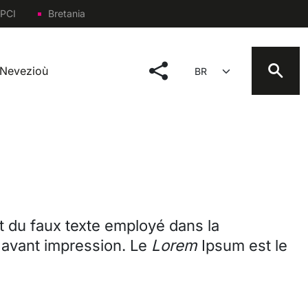
PCI
Bretania
social menu
Select your language
Nevezioù
 du faux texte employé dans la
 avant impression. Le
Lorem
Ipsum est le