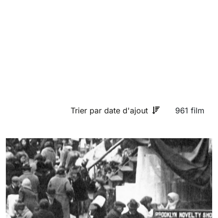
Trier par date d'ajout
961 film