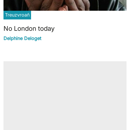
Treuzvroañ
No London today
Delphine Deloget