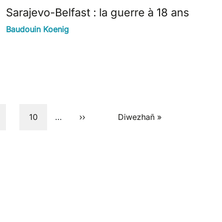
Sarajevo-Belfast : la guerre à 18 ans
Baudouin Koenig
jenn
Pajenn
Next page
Last page
10
…
››
Diwezhañ »