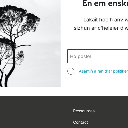
En em enskr
Lakait hoc'h anv w
sizhun ar c'heleier d
POSTEL
ASANTIÑ
Asantiñ a ran d'ar
politik
Footer
Ressources
Contact