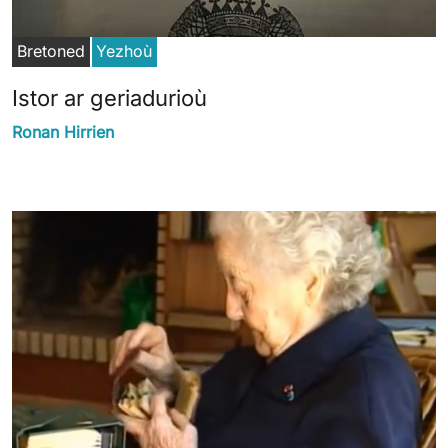
Bretoned
Yezhoù
Istor ar geriadurioù
Ronan Hirrien