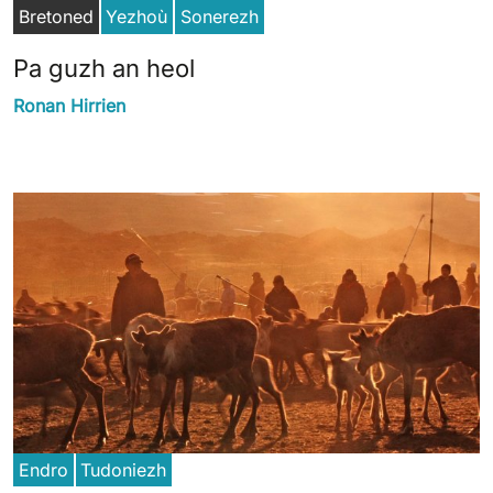
Bretoned
Yezhoù
Sonerezh
Pa guzh an heol
Ronan Hirrien
Endro
Tudoniezh