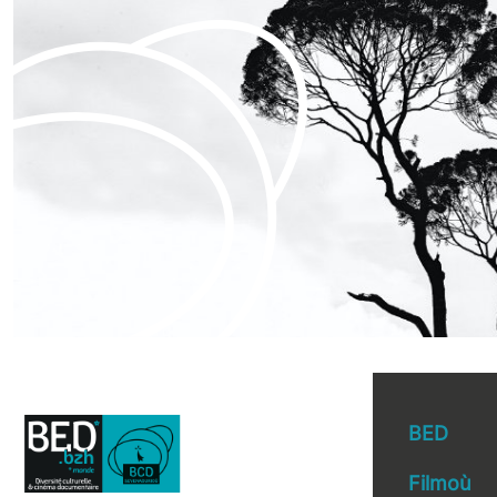
BED
Filmoù