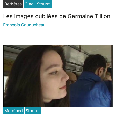
Berbères
Glad
Stourm
Les images oubliées de Germaine Tillion
François Gauducheau
Merc'hed
Stourm