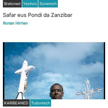
Bretoned
Yezhoù
Sonerezh
Safar eus Pondi da Zanzibar
Ronan Hirrien
KARIBEANED
Tudoniezh