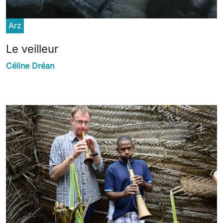
Arz
Le veilleur
Céline Dréan