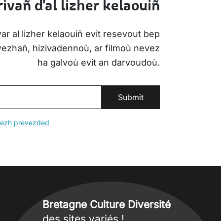
ivañ d'al lizher kelaouiñ
ar al lizher kelaouiñ evit resevout bep
iwezhañ, hizivadennoù, ar filmoù nevez
ha galvoù evit an darvoudoù.
erezh prevezded
Bretagne Culture Diversité
des sites variés !